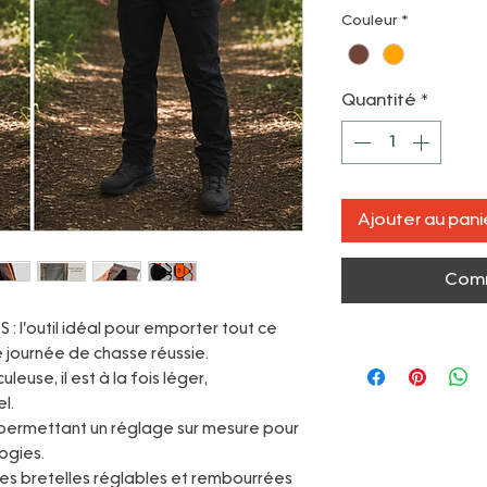
Couleur
*
Quantité
*
Ajouter au pani
Comm
: l'outil idéal pour emporter tout ce
 journée de chasse réussie.
euse, il est à la fois léger,
l.
 permettant un réglage sur mesure pour
ogies.
ses bretelles réglables et rembourrées