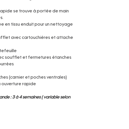
 rapide se trouve à portée de main
s.
sée en tissu enduit pour un nettoyage
fflet avec cartouchières et attache
tefeuille
vec soufflet et fermetures étanches
ourrées
hes (carnier et poches ventrales)
à ouverture rapide
nde : 3 à 4 semaines ( variable selon