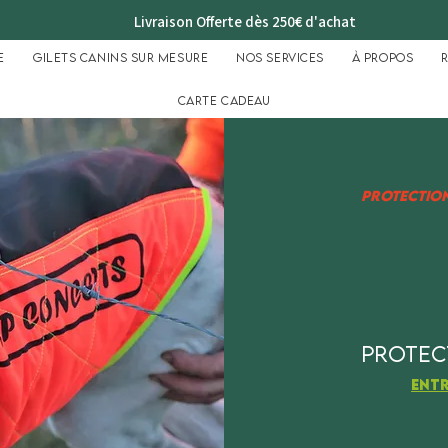
Livraison Offerte dès 250€ d'achat
e
Gilets Canins sur mesure
Nos services
À propos
Carte cadeau
protection
protect
entr