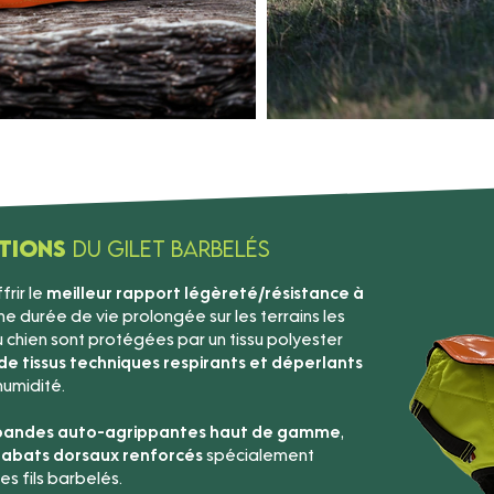
ptions
du Gilet Barbelés
rir le
meilleur rapport légèreté/résistance à
e durée de vie prolongée sur les terrains les
u chien sont protégées par un tissu polyester
e tissus techniques respirants et déperlants
humidité.
 bandes auto-agrippantes haut de gamme
,
abats dorsaux renforcés
spécialement
s fils barbelés.