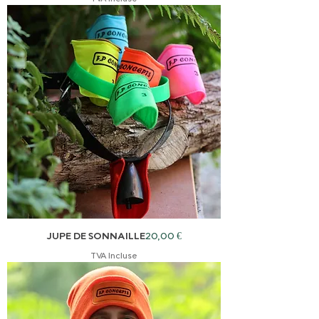
Prix
JUPE DE SONNAILLE
20,00 €
TVA Incluse