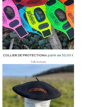
Prix promotionnel
COLLIER DE PROTECTION
À partir de
53,00 €
TVA Incluse