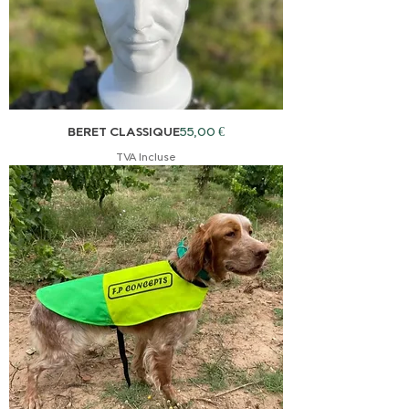
Prix
BERET CLASSIQUE
55,00 €
TVA Incluse