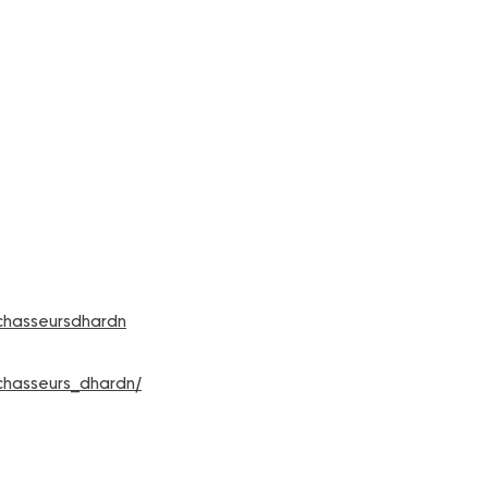
chasseursdhardn
chasseurs_dhardn/