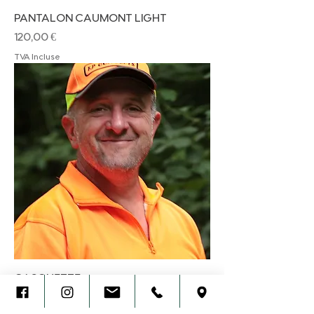
PANTALON CAUMONT LIGHT
Prix
120,00 €
TVA Incluse
CASQUETTE
Prix
20,00 €