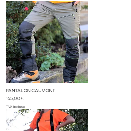
PANTALON CAUMONT
Prix
165,00 €
TVA Incluse