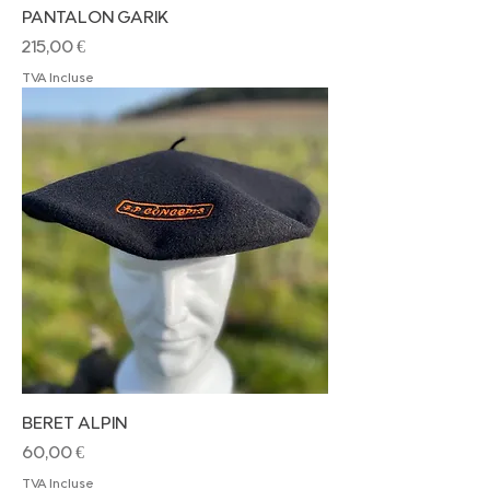
PANTALON GARIK
Prix
215,00 €
TVA Incluse
BERET ALPIN
Prix
60,00 €
TVA Incluse